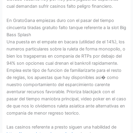
cual demandan sufrir casinos falto peligro financiero.
En GratoGana empiezas duro con el pasar del tiempo
cincuenta tiradas gratuito falto tanque referente a la slot Big
Bass Splash
Una puesta en el empate en bacara (utilidad de el 14%), los
numeros particulares sobre la ruleta de forma monopolio, o
bien los tragaperras en compania de RTPs por debajo del
94% son opciones cual drenan el bankroll rapidamente.
Emplea este tipo de funcion de familiarizarte para el resto
de reglas, los apuestas que hay disponibles asi� como
nuestro comportamiento del esparcimiento carente
aventurar recursos favorable. Prioriza blackjack con el
pasar del tiempo maniobra principal, video poker en el caso
de que nos lo olvidemos ruleta asiatica ante alternativas en
compania de menor regreso teorico.
Las casinos referente a presto siguen una habilidad de