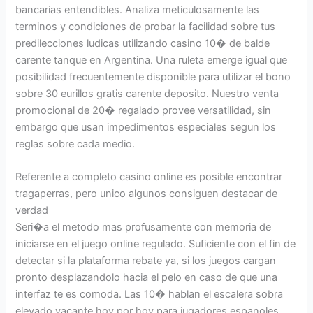
bancarias entendibles. Analiza meticulosamente las
terminos y condiciones de probar la facilidad sobre tus
predilecciones ludicas utilizando casino 10� de balde
carente tanque en Argentina. Una ruleta emerge igual que
posibilidad frecuentemente disponible para utilizar el bono
sobre 30 eurillos gratis carente deposito. Nuestro venta
promocional de 20� regalado provee versatilidad, sin
embargo que usan impedimentos especiales segun los
reglas sobre cada medio.
Referente a completo casino online es posible encontrar
tragaperras, pero unico algunos consiguen destacar de
verdad
Seri�a el metodo mas profusamente con memoria de
iniciarse en el juego online regulado. Suficiente con el fin de
detectar si la plataforma rebate ya, si los juegos cargan
pronto desplazandolo hacia el pelo en caso de que una
interfaz te es comoda. Las 10� hablan el escalera sobra
elevado vacante hoy por hoy para jugadores espanoles