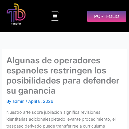
Skip
to
Menu
PORTFOLIO
content
Algunas de operadores
espanoles restringen los
posibilidades para defender
su ganancia
By
admin
/
April 8, 2026
Nuestro arte sobre jubilacion significa revisiones
identitarias adicionalespletado levante procedimiento, el
traspaso derivado puede transferirse a curriculums