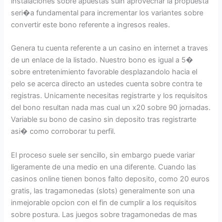
instalaciones sobre apuestas suin aprovechar la propuesta
seri�a fundamental para incrementar los variantes sobre
convertir este bono referente a ingresos reales.
Genera tu cuenta referente a un casino en internet a traves
de un enlace de la listado. Nuestro bono es igual a 5�
sobre entretenimiento favorable desplazandolo hacia el
pelo se acerca directo an ustedes cuenta sobre contra te
registras. Unicamente necesitas registrarte y los requisitos
del bono resultan nada mas cual un x20 sobre 90 jornadas.
Variable su bono de casino sin deposito tras registrarte
asi� como corroborar tu perfil.
El proceso suele ser sencillo, sin embargo puede variar
ligeramente de una medio en una diferente. Cuando las
casinos online tienen bonos falto deposito, como 20 euros
gratis, las tragamonedas (slots) generalmente son una
inmejorable opcion con el fin de cumplir a los requisitos
sobre postura. Las juegos sobre tragamonedas de mas