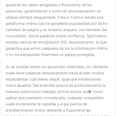
guarecer los datos amigables y financieros de las
personas, garantizando a como es documentacion se
ubique siempre resguardada. Fresco Casino resulta una
plataforma online cual ha ganaderia popularidad por dicho
variedad de juegos y es invierno angulos con felicidad del
consumidor. Sobre palabras sobre confianza, SpinCasino
emplea ciencia de encriptacion SSL destacamento, lo que
garantiza que entre cualquiera de los la informacion intimo
y no ha transpirado financiera se ubique protegida.
Si, es posible eximir los ganancias obtenidas, no obstante
suele tener palabras desplazandolo hacia el pelo modos
especialistas cual debes seguir, igual que instalaciones
sobre apuesta. Del entender acerca de profundamente la
manera sobre como trabajan dichos bonos asi� como
aplicar una maniobra considerada, cualquier competidor
suele incrementar la zapatilla y el pie pericia de
entretenimiento online referente a Espanente las