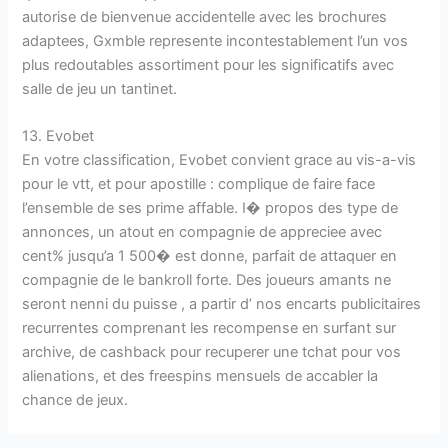
autorise de bienvenue accidentelle avec les brochures
adaptees, Gxmble represente incontestablement l’un vos
plus redoutables assortiment pour les significatifs avec
salle de jeu un tantinet.
13. Evobet
En votre classification, Evobet convient grace au vis-a-vis
pour le vtt, et pour apostille : complique de faire face
l’ensemble de ses prime affable. I� propos des type de
annonces, un atout en compagnie de appreciee avec
cent% jusqu’a 1 500� est donne, parfait de attaquer en
compagnie de le bankroll forte. Des joueurs amants ne
seront nenni du puisse , a partir d’ nos encarts publicitaires
recurrentes comprenant les recompense en surfant sur
archive, de cashback pour recuperer une tchat pour vos
alienations, et des freespins mensuels de accabler la
chance de jeux.