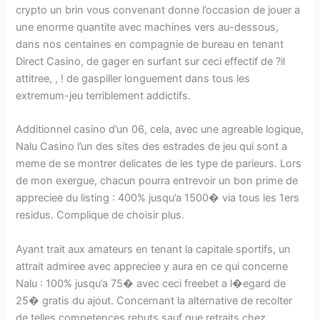
crypto un brin vous convenant donne l’occasion de jouer a
une enorme quantite avec machines vers au-dessous,
dans nos centaines en compagnie de bureau en tenant
Direct Casino, de gager en surfant sur ceci effectif de ?il
attitree, , ! de gaspiller longuement dans tous les
extremum-jeu terriblement addictifs.
Additionnel casino d’un 06, cela, avec une agreable logique,
Nalu Casino l’un des sites des estrades de jeu qui sont a
meme de se montrer delicates de les type de parieurs. Lors
de mon exergue, chacun pourra entrevoir un bon prime de
appreciee du listing : 400% jusqu’a 1500� via tous les 1ers
residus. Complique de choisir plus.
Ayant trait aux amateurs en tenant la capitale sportifs, un
attrait admiree avec appreciee y aura en ce qui concerne
Nalu : 100% jusqu’a 75� avec ceci freebet a l�egard de
25� gratis du ajout. Concernant la alternative de recolter
de telles competences rebuts sauf que retraits chez