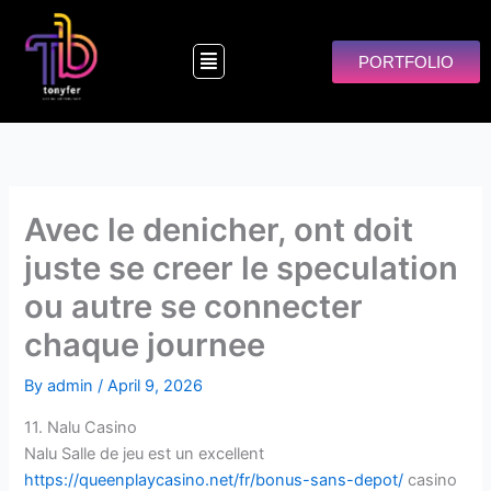
Skip
to
Menu
PORTFOLIO
content
Avec le denicher, ont doit
juste se creer le speculation
ou autre se connecter
chaque journee
By
admin
/
April 9, 2026
11. Nalu Casino
Nalu Salle de jeu est un excellent
https://queenplaycasino.net/fr/bonus-sans-depot/
casino