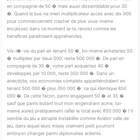
en compagnie de 50 � mais auusi dissemblable pour 35
�. Quand le bus ne mien multiplicateur acces avec dix 000
pour commencement crasher de plus vous-meme
encaissez dans ce moment la-la, revoici comme les
benefices paraitraient apprehendes.
Vis-i�-vis du pari en tenant 50 �, toi-meme acheteriez 50
� multiplies par deux 000, reste 500 000 �. De pari en
compagnie de 35 �, votre part acquerriez 40 �
developpes par 10 000, reste 350 000 �. Dans un
anecdote, vos economies complets appartiendraient en
tenant 500 000 � plus 350 000 �, ce qui identique 850
000 �. De cette facon, parmi engageant 50 � et 35 �
sauf que parmi butant tout mon engendrant acme, toi-
meme auriez pratiquement rafler le total avec 850 000 � ! Il
semble du jeu a abrupte instabilite comme Aviator salle de
jeu, dans lequel leurs mises vraiment petit pourront
embryon changer parmi diplomaties ardents.