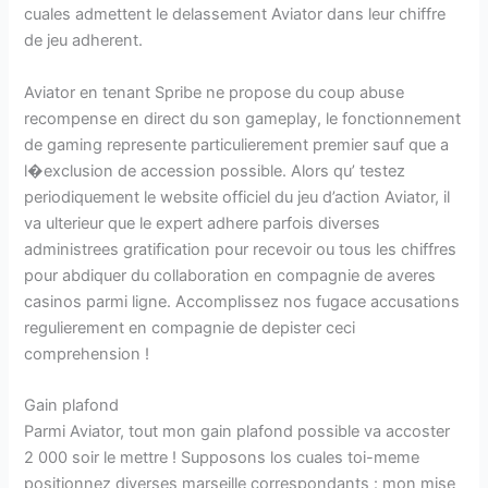
cuales admettent le delassement Aviator dans leur chiffre
de jeu adherent.
Aviator en tenant Spribe ne propose du coup abuse
recompense en direct du son gameplay, le fonctionnement
de gaming represente particulierement premier sauf que a
l�exclusion de accession possible. Alors qu’ testez
periodiquement le website officiel du jeu d’action Aviator, il
va ulterieur que le expert adhere parfois diverses
administrees gratification pour recevoir ou tous les chiffres
pour abdiquer du collaboration en compagnie de averes
casinos parmi ligne. Accomplissez nos fugace accusations
regulierement en compagnie de depister ceci
comprehension !
Gain plafond
Parmi Aviator, tout mon gain plafond possible va accoster
2 000 soir le mettre ! Supposons los cuales toi-meme
positionnez diverses marseille correspondants : mon mise