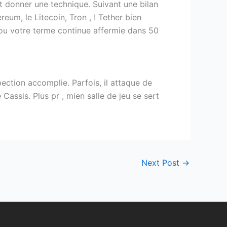
 donner une technique. Suivant une bilan
eum, le Litecoin, Tron , ! Tether bien
ou votre terme continue affermie dans 50
tion accomplie. Parfois, il attaque de
assis. Plus pr , mien salle de jeu se sert
Next Post
→