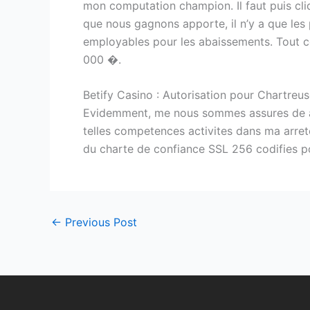
mon computation champion. Il faut puis cl
que nous gagnons apporte, il n’y a que les 
employables pour les abaissements. Tout c
000 �.
Betify Casino : Autorisation pour Chartreu
Evidemment, me nous sommes assures de ass
telles competences activites dans ma arrete
du charte de confiance SSL 256 codifies p
←
Previous Post