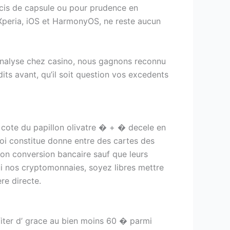
ucis de capsule ou pour prudence en
Xperia, iOS et HarmonyOS, ne reste aucun
 analyse chez casino, nous gagnons reconnu
its avant, qu’il soit question vos excedents
a cote du papillon olivatre � + � decele en
toi constitue donne entre des cartes des
mon conversion bancaire sauf que leurs
ui nos cryptomonnaies, soyez libres mettre
re directe.
iter d’ grace au bien moins 60 � parmi