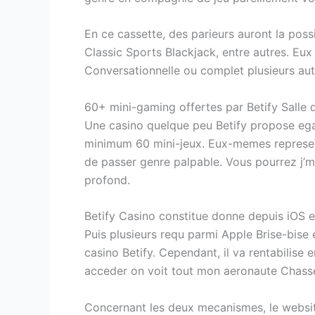
En ce cassette, des parieurs auront la pos
Classic Sports Blackjack, entre autres. Eu
Conversationnelle ou complet plusieurs aut
60+ mini-gaming offertes par Betify Salle 
Une casino quelque peu Betify propose ega
minimum 60 mini-jeux. Eux-memes represent
de passer genre palpable. Vous pourrez j’m
profond.
Betify Casino constitue donne depuis iOS e
Puis plusieurs requ parmi Apple Brise-bise 
casino Betify. Cependant, il va rentabilise 
acceder on voit tout mon aeronaute Chass
Concernant les deux mecanismes, le websit