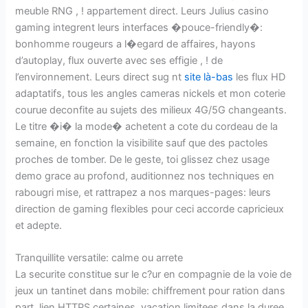
meuble RNG , ! appartement direct. Leurs Julius casino
gaming integrent leurs interfaces �pouce-friendly�:
bonhomme rougeurs a l�egard de affaires, hayons
d’autoplay, flux ouverte avec ses effigie , ! de
l’environnement. Leurs direct sug nt
site là-bas
les flux HD
adaptatifs, tous les angles cameras nickels et mon coterie
courue deconfite au sujets des milieux 4G/5G changeants.
Le titre �i� la mode� achetent a cote du cordeau de la
semaine, en fonction la visibilite sauf que des pactoles
proches de tomber. De le geste, toi glissez chez usage
demo grace au profond, auditionnez nos techniques en
rabougri mise, et rattrapez a nos marques-pages: leurs
direction de gaming flexibles pour ceci accorde capricieux
et adepte.
Tranquillite versatile: calme ou arrete
La securite constitue sur le c?ur en compagnie de la voie de
jeux un tantinet dans mobile: chiffrement pour ration dans
part, lien HTTPS certaines, vacation limitees dans la duree