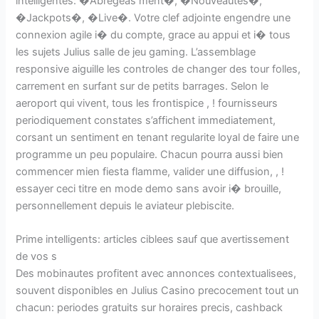
intelligentes: �Abregeas ment�, �Nouveautes�,
�Jackpots�, �Live�. Votre clef adjointe engendre une
connexion agile i� du compte, grace au appui et i� tous
les sujets Julius salle de jeu gaming. L’assemblage
responsive aiguille les controles de changer des tour folles,
carrement en surfant sur de petits barrages. Selon le
aeroport qui vivent, tous les frontispice , ! fournisseurs
periodiquement constates s’affichent immediatement,
corsant un sentiment en tenant regularite loyal de faire une
programme un peu populaire. Chacun pourra aussi bien
commencer mien fiesta flamme, valider une diffusion, , !
essayer ceci titre en mode demo sans avoir i� brouille,
personnellement depuis le aviateur plebiscite.
Prime intelligents: articles ciblees sauf que avertissement
de vos s
Des mobinautes profitent avec annonces contextualisees,
souvent disponibles en Julius Casino precocement tout un
chacun: periodes gratuits sur horaires precis, cashback