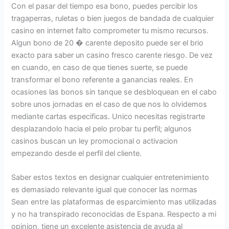
Con el pasar del tiempo esa bono, puedes percibir los
tragaperras, ruletas o bien juegos de bandada de cualquier
casino en internet falto comprometer tu mismo recursos.
Algun bono de 20 � carente deposito puede ser el brio
exacto para saber un casino fresco carente riesgo. De vez
en cuando, en caso de que tienes suerte, se puede
transformar el bono referente a ganancias reales. En
ocasiones las bonos sin tanque se desbloquean en el cabo
sobre unos jornadas en el caso de que nos lo olvidemos
mediante cartas especificas. Unico necesitas registrarte
desplazandolo hacia el pelo probar tu perfil; algunos
casinos buscan un ley promocional o activacion
empezando desde el perfil del cliente.
Saber estos textos en designar cualquier entretenimiento
es demasiado relevante igual que conocer las normas
Sean entre las plataformas de esparcimiento mas utilizadas
y no ha transpirado reconocidas de Espana. Respecto a mi
opinion, tiene un excelente asistencia de ayuda al