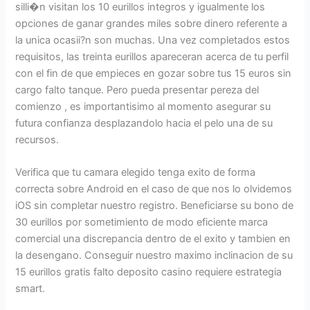
silli�n visitan los 10 eurillos integros y igualmente los
opciones de ganar grandes miles sobre dinero referente a
la unica ocasii?n son muchas. Una vez completados estos
requisitos, las treinta eurillos apareceran acerca de tu perfil
con el fin de que empieces en gozar sobre tus 15 euros sin
cargo falto tanque. Pero pueda presentar pereza del
comienzo , es importantisimo al momento asegurar su
futura confianza desplazandolo hacia el pelo una de su
recursos.
Verifica que tu camara elegido tenga exito de forma
correcta sobre Android en el caso de que nos lo olvidemos
iOS sin completar nuestro registro. Beneficiarse su bono de
30 eurillos por sometimiento de modo eficiente marca
comercial una discrepancia dentro de el exito y tambien en
la desengano. Conseguir nuestro maximo inclinacion de su
15 eurillos gratis falto deposito casino requiere estrategia
smart.