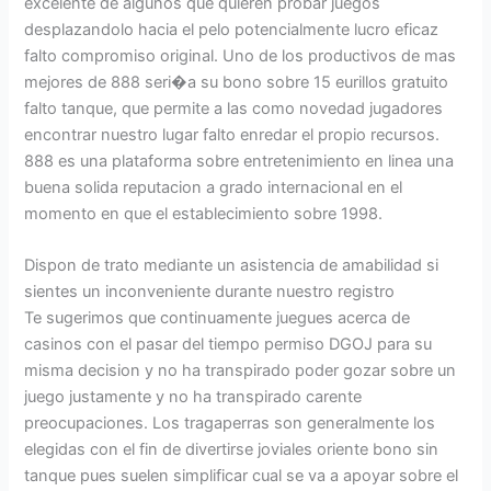
excelente de algunos que quieren probar juegos
desplazandolo hacia el pelo potencialmente lucro eficaz
falto compromiso original. Uno de los productivos de mas
mejores de 888 seri�a su bono sobre 15 eurillos gratuito
falto tanque, que permite a las como novedad jugadores
encontrar nuestro lugar falto enredar el propio recursos.
888 es una plataforma sobre entretenimiento en linea una
buena solida reputacion a grado internacional en el
momento en que el establecimiento sobre 1998.
Dispon de trato mediante un asistencia de amabilidad si
sientes un inconveniente durante nuestro registro
Te sugerimos que continuamente juegues acerca de
casinos con el pasar del tiempo permiso DGOJ para su
misma decision y no ha transpirado poder gozar sobre un
juego justamente y no ha transpirado carente
preocupaciones. Los tragaperras son generalmente los
elegidas con el fin de divertirse joviales oriente bono sin
tanque pues suelen simplificar cual se va a apoyar sobre el