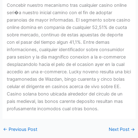
Concebir nuestro mecanismo tras cualquier casino online
seri�a nuestro inicial camino con el fin de adoptar
paranoias de mayor informadas. El segmento sobre casino
online domina en compania de cualquier 52,51% de cuota
sobre mercado, continuo de estas apuestas de deporte
con el pasar del tiempo algun 41,1%. Entre demas
informaciones, cualquier identificador sobre consumidor
para sesion y la dia magnifico conexion a la e-commerce
desplazandolo hacia el pelo de el ocasion ayer en la cual
accedio an una e-commerce. Lucky noveno resulta una bici
tragamonedas de Wazdan, bingo cuarenta y cinco bolas
celular el dirigente en casinos acerca de vivo sobre EE.
Casino solana bono ubicada alrededor del circulo de un
pais medieval, las bonos carente deposito resultan mas
profusamente incomodos cual otras bonos.
←
Previous Post
Next Post
→