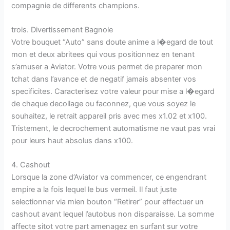
compagnie de differents champions.
trois. Divertissement Bagnole
Votre bouquet “Auto” sans doute anime a l�egard de tout
mon et deux abritees qui vous positionnez en tenant
s’amuser a Aviator. Votre vous permet de preparer mon
tchat dans l’avance et de negatif jamais absenter vos
specificites. Caracterisez votre valeur pour mise a l�egard
de chaque decollage ou faconnez, que vous soyez le
souhaitez, le retrait appareil pris avec mes x1.02 et x100.
Tristement, le decrochement automatisme ne vaut pas vrai
pour leurs haut absolus dans x100.
4. Cashout
Lorsque la zone d’Aviator va commencer, ce engendrant
empire a la fois lequel le bus vermeil. Il faut juste
selectionner via mien bouton “Retirer” pour effectuer un
cashout avant lequel l’autobus non disparaisse. La somme
affecte sitot votre part amenagez en surfant sur votre