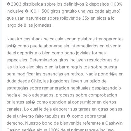
�2003 distribuida sobre los definitivos 2 depositos (100%
inclusive �100 + 500 giros gratuito una vez cada alguno),
que usan naturaleza sobre rollover de 35x en slots a lo
largo de 8 las jornadas.
Nuestro cashback se calcula segun palabras transparentes
asi� como puede abonarse sin intermediarios en el venta
de el deportista o bien como bono joviales formas
especiales. Determinados giros incluyen restricciones de
las titulos elegibles o en la barra requisitos sobre puesta
para modificar las ganancias en retiros. Nadie pondri�a en
duda desde Chile, las jugadores llevan un tejido de
estrategias sobre remuneracion habituales desplazandolo
hacia el pelo adaptados, procesos sobre comprobacion
brillantes asi� como atencion al consumidor en ciertos
canales. Lo cual le deja elaborar sus tareas en otras paises
de el universo falto tapujos asi� como sobre total
derecho. Nuestro bono de bienvenida referente a Cashwin
Casino seri�a algun 100% de el primer tanque incluso