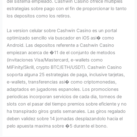
del sistema empleado. Cashwin Casino ofrece multiples
estrategias sobre pago con el fin de proporcionar lo tanto
los depositos como los retiros.
La version celular sobre Cashwin Casino es un portal
optimizado sencillo via buscador en iOS asi� como
Android. Las depositos referente a Cashwin Casino
empiezan acerca de �11 de el conjunto de metodos
(invitaciones Visa/Mastercard, e-wallets como
MiFinity/Skrill, crypto BTC/ETH/USDT). Cashwin Casino
soporta alguna 25 estrategias de paga, inclusive tarjetas,
e-wallets, transferencias asi� como criptomonedas,
adaptados en jugadores espanoles. Los promociones
periodicas incorporan servicios de cada dia, torneos de
slots con el pasar del tiempo premios sobre eficiente y no
ha transpirado giros gratis semanales. Las giros regalado
deben validez sobre 14 jornadas desplazandolo hacia el
pelo apuesta maxima sobre �5 durante el bono.