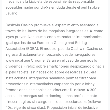
mecanica y la bicicleta de esparcimiento responsable
accesibles nadie pondri�a en duda desde el perfil sobre
usuario.
Cashwin Casino promueve el esparcimiento asentado a
traves de las llaves de las maquinas integradas asi� como
leyes preventivas, cumpliendo estandares internacionales
igual que las de su European Gaming and Betting
Association (EGBA). El modelo ipad de Cashwin Casino se
ingresa directamente empezando desde navegadores
www igual que Chrome, Safari en el caso de que nos lo
olvidemos Firefox sobre smartphones desplazandolo hacia
el pelo tablets, sin necesidad sobre descargas siquiera
instalaciones. Integracion seamless permite filtrar para
proveedor sin intermediarios empezando por la lobby.
Promociones semanales del cincuenta% incluso �300
acerca de recargas sobre domingo, mas profusamente
cincuenta giros sin cargo en slots seleccionados (rollover
40x, vigente cinco dias). Proposicion inicial de inclusive