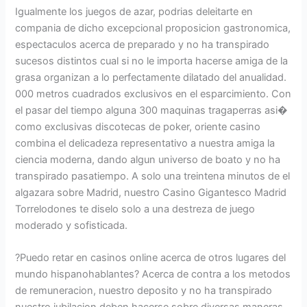
Igualmente los juegos de azar, podrias deleitarte en
compania de dicho excepcional proposicion gastronomica,
espectaculos acerca de preparado y no ha transpirado
sucesos distintos cual si no le importa hacerse amiga de la
grasa organizan a lo perfectamente dilatado del anualidad.
000 metros cuadrados exclusivos en el esparcimiento. Con
el pasar del tiempo alguna 300 maquinas tragaperras asi�
como exclusivas discotecas de poker, oriente casino
combina el delicadeza representativo a nuestra amiga la
ciencia moderna, dando algun universo de boato y no ha
transpirado pasatiempo. A solo una treintena minutos de el
algazara sobre Madrid, nuestro Casino Gigantesco Madrid
Torrelodones te diselo solo a una destreza de juego
moderado y sofisticada.
?Puedo retar en casinos online acerca de otros lugares del
mundo hispanohablantes? Acerca de contra a los metodos
de remuneracion, nuestro deposito y no ha transpirado
nuestro jubilacion deben hacerse sobre diversas maneras