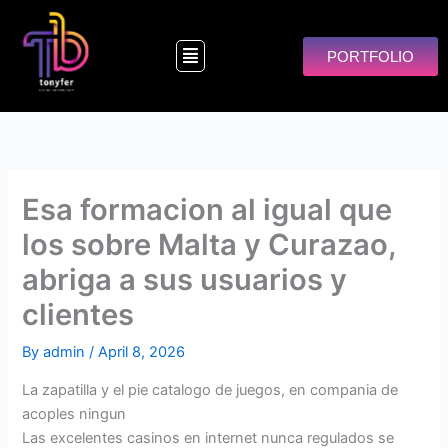
Skip
to
Menu
PORTFOLIO
content
Esa formacion al igual que
los sobre Malta y Curazao,
abriga a sus usuarios y
clientes
By
admin
/
April 8, 2026
La zapatilla y el pie catalogo de juegos, en compania de
acoples ningun
Las excelentes casinos en internet nunca regulados se