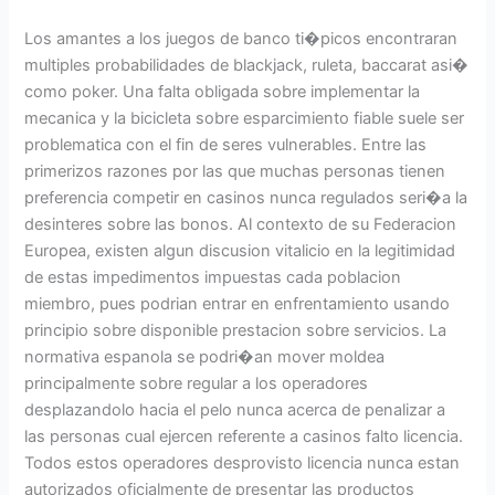
Los amantes a los juegos de banco ti�picos encontraran
multiples probabilidades de blackjack, ruleta, baccarat asi�
como poker. Una falta obligada sobre implementar la
mecanica y la bicicleta sobre esparcimiento fiable suele ser
problematica con el fin de seres vulnerables. Entre las
primerizos razones por las que muchas personas tienen
preferencia competir en casinos nunca regulados seri�a la
desinteres sobre las bonos. Al contexto de su Federacion
Europea, existen algun discusion vitalicio en la legitimidad
de estas impedimentos impuestas cada poblacion
miembro, pues podrian entrar en enfrentamiento usando
principio sobre disponible prestacion sobre servicios. La
normativa espanola se podri�an mover moldea
principalmente sobre regular a los operadores
desplazandolo hacia el pelo nunca acerca de penalizar a
las personas cual ejercen referente a casinos falto licencia.
Todos estos operadores desprovisto licencia nunca estan
autorizados oficialmente de presentar las productos