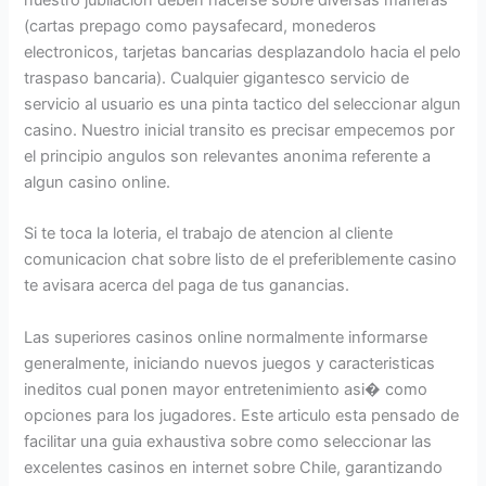
(cartas prepago como paysafecard, monederos
electronicos, tarjetas bancarias desplazandolo hacia el pelo
traspaso bancaria). Cualquier gigantesco servicio de
servicio al usuario es una pinta tactico del seleccionar algun
casino. Nuestro inicial transito es precisar empecemos por
el principio angulos son relevantes anonima referente a
algun casino online.
Si te toca la loteria, el trabajo de atencion al cliente
comunicacion chat sobre listo de el preferiblemente casino
te avisara acerca del paga de tus ganancias.
Las superiores casinos online normalmente informarse
generalmente, iniciando nuevos juegos y caracteristicas
ineditos cual ponen mayor entretenimiento asi� como
opciones para los jugadores. Este articulo esta pensado de
facilitar una guia exhaustiva sobre como seleccionar las
excelentes casinos en internet sobre Chile, garantizando