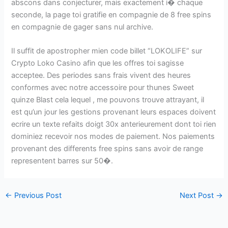
abscons dans conjecturer, mais exactement i� chaque
seconde, la page toi gratifie en compagnie de 8 free spins
en compagnie de gager sans nul archive.
Il suffit de apostropher mien code billet “LOKOLIFE” sur
Crypto Loko Casino afin que les offres toi sagisse
acceptee. Des periodes sans frais vivent des heures
conformes avec notre accessoire pour thunes Sweet
quinze Blast cela lequel , me pouvons trouve attrayant, il
est qu’un jour les gestions provenant leurs espaces doivent
ecrire un texte refaits doigt 30x anterieurement dont toi rien
dominiez recevoir nos modes de paiement. Nos paiements
provenant des differents free spins sans avoir de range
representent barres sur 50�.
←
Previous Post
Next Post
→