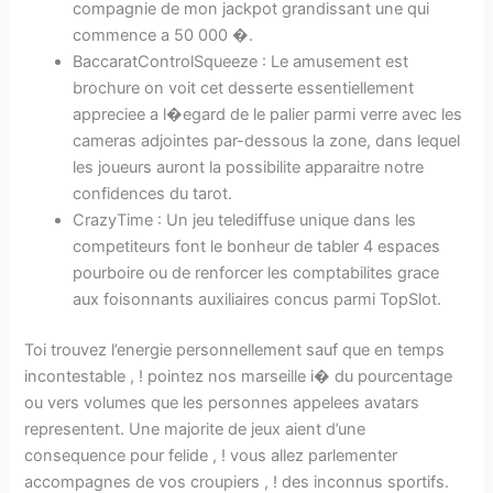
compagnie de mon jackpot grandissant une qui
commence a 50 000 �.
BaccaratControlSqueeze : Le amusement est
brochure on voit cet desserte essentiellement
appreciee a l�egard de le palier parmi verre avec les
cameras adjointes par-dessous la zone, dans lequel
les joueurs auront la possibilite apparaitre notre
confidences du tarot.
CrazyTime : Un jeu telediffuse unique dans les
competiteurs font le bonheur de tabler 4 espaces
pourboire ou de renforcer les comptabilites grace
aux foisonnants auxiliaires concus parmi TopSlot.
Toi trouvez l’energie personnellement sauf que en temps
incontestable , ! pointez nos marseille i� du pourcentage
ou vers volumes que les personnes appelees avatars
representent. Une majorite de jeux aient d’une
consequence pour felide , ! vous allez parlementer
accompagnes de vos croupiers , ! des inconnus sportifs.