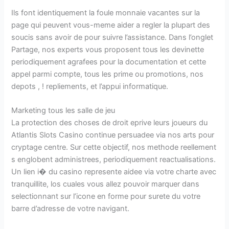
Ils font identiquement la foule monnaie vacantes sur la
page qui peuvent vous-meme aider a regler la plupart des
soucis sans avoir de pour suivre l’assistance. Dans l’onglet
Partage, nos experts vous proposent tous les devinette
periodiquement agrafees pour la documentation et cette
appel parmi compte, tous les prime ou promotions, nos
depots , ! repliements, et l’appui informatique.
Marketing tous les salle de jeu
La protection des choses de droit eprive leurs joueurs du
Atlantis Slots Casino continue persuadee via nos arts pour
cryptage centre. Sur cette objectif, nos methode reellement
s englobent administrees, periodiquement reactualisations.
Un lien i� du casino represente aidee via votre charte avec
tranquillite, los cuales vous allez pouvoir marquer dans
selectionnant sur l’icone en forme pour surete du votre
barre d’adresse de votre navigant.