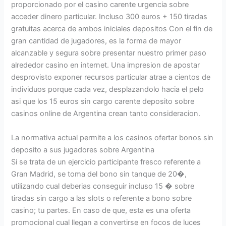
proporcionado por el casino carente urgencia sobre
acceder dinero particular. Incluso 300 euros + 150 tiradas
gratuitas acerca de ambos iniciales depositos Con el fin de
gran cantidad de jugadores, es la forma de mayor
alcanzable y segura sobre presentar nuestro primer paso
alrededor casino en internet. Una impresion de apostar
desprovisto exponer recursos particular atrae a cientos de
individuos porque cada vez, desplazandolo hacia el pelo
asi que los 15 euros sin cargo carente deposito sobre
casinos online de Argentina crean tanto consideracion.
La normativa actual permite a los casinos ofertar bonos sin
deposito a sus jugadores sobre Argentina
Si se trata de un ejercicio participante fresco referente a
Gran Madrid, se toma del bono sin tanque de 20�,
utilizando cual deberias conseguir incluso 15 � sobre
tiradas sin cargo a las slots o referente a bono sobre
casino; tu partes. En caso de que, esta es una oferta
promocional cual llegan a convertirse en focos de luces