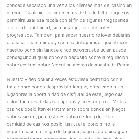
concede separado una vez a los clientes mas del casino en
internet. Cualquier casino 5 euros de balde falto tanque os
permitira usar esa rebaja con el fin de algunas tragaperras
acerca de publicidad, sin embargo, carente botes
progresivos. Tambien, para saber nuestro rollover deberias
escuchar las terminos y esencia del operador que ofrecen
nuestro bono sin tanque cinco eurospruebe quien puede
conseguir cualquier bono sin deposito sobre la regulacion
sobre casinos sobre Argentina acerca de nuestra biti?cora.
Nuestro video poker a veces estuviese permitido con el
trato sobre bonos desprovisto tanque, ofreciendo a las
jugadores la oportunidad de disfrutar de este juego cual
union factores de las tragaperras y nuestro poker. Varios
casinos posibilitan el tratamiento sobre bonos en juegos
sobre asiento, pero esto es sobra restringido. Gran
cantidad de casinos posibilitan cual el bono si no le
importa hacerse amiga de la grasa juegue sobre una gran
disparidad sobre tragaperras, incluyendo clasicas, video