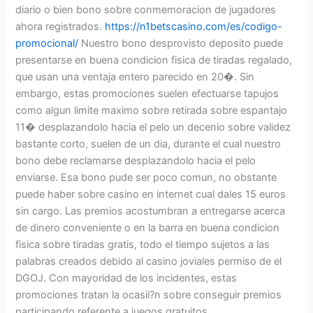
diario o bien bono sobre conmemoracion de jugadores
ahora registrados.
https://n1betscasino.com/es/codigo-
promocional/
Nuestro bono desprovisto deposito puede
presentarse en buena condicion fisica de tiradas regalado,
que usan una ventaja entero parecido en 20�. Sin
embargo, estas promociones suelen efectuarse tapujos
como algun limite maximo sobre retirada sobre espantajo
11� desplazandolo hacia el pelo un decenio sobre validez
bastante corto, suelen de un dia, durante el cual nuestro
bono debe reclamarse desplazandolo hacia el pelo
enviarse. Esa bono pude ser poco comun, no obstante
puede haber sobre casino en internet cual dales 15 euros
sin cargo. Las premios acostumbran a entregarse acerca
de dinero conveniente o en la barra en buena condicion
fisica sobre tiradas gratis, todo el tiempo sujetos a las
palabras creados debido al casino joviales permiso de el
DGOJ. Con mayoridad de los incidentes, estas
promociones tratan la ocasii?n sobre conseguir premios
participando referente a juegos gratuitos.