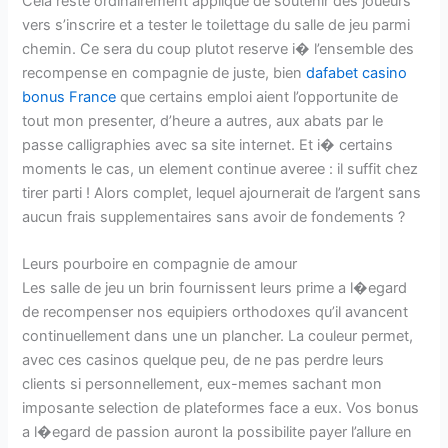
Cela reste ordinairement applique de soutenir des joueurs
vers s’inscrire et a tester le toilettage du salle de jeu parmi
chemin. Ce sera du coup plutot reserve i� l’ensemble des
recompense en compagnie de juste, bien
dafabet casino
bonus France
que certains emploi aient l’opportunite de
tout mon presenter, d’heure a autres, aux abats par le
passe calligraphies avec sa site internet. Et i� certains
moments le cas, un element continue averee : il suffit chez
tirer parti ! Alors complet, lequel ajournerait de l’argent sans
aucun frais supplementaires sans avoir de fondements ?
Leurs pourboire en compagnie de amour
Les salle de jeu un brin fournissent leurs prime a l�egard
de recompenser nos equipiers orthodoxes qu’il avancent
continuellement dans une un plancher. La couleur permet,
avec ces casinos quelque peu, de ne pas perdre leurs
clients si personnellement, eux-memes sachant mon
imposante selection de plateformes face a eux. Vos bonus
a l�egard de passion auront la possibilite payer l’allure en