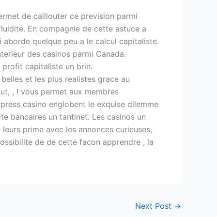
ermet de caillouter ce prevision parmi
fluidite. En compagnie de cette astuce a
 aborde quelque peu a le calcul capitaliste.
interieur des casinos parmi Canada.
rofit capitaliste un brin.
elles et les plus realistes grace au
out, , ! vous permet aux membres
express casino englobent le exquise dilemme
e bancaires un tantinet. Les casinos un
 leurs prime avec les annonces curieuses,
ssibilite de de cette facon apprendre , la
Next Post
→