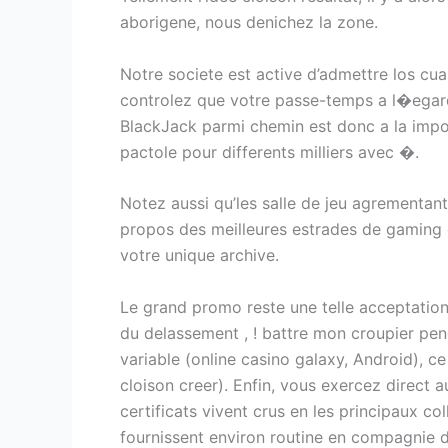
aborigene, nous denichez la zone.
Notre societe est active d’admettre los c
controlez que votre passe-temps a l�egard d
BlackJack parmi chemin est donc a la impo
pactole pour differents milliers avec �.
Notez aussi qu’les salle de jeu agrementant
propos des meilleures estrades de gaming 
votre unique archive.
Le grand promo reste une telle acceptatio
du delassement , ! battre mon croupier pen
variable (online casino galaxy, Android), c
cloison creer). Enfin, vous exercez direct 
certificats vivent crus en les principaux 
fournissent environ routine en compagnie de