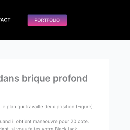
TACT
PORTFOLIO
dans brique profond
e plan qui travaille deux position (Figure).
 quand il obtient maneouvre pour 20 cote.
dant, si vous faites votre BlackJack