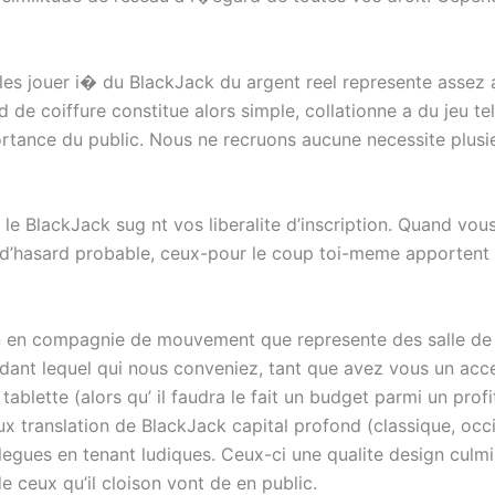
uales jouer i� du BlackJack du argent reel represente as
e coiffure constitue alors simple, collationne a du jeu tel
rtance du public. Nous ne recruons aucune necessite plusie
 le BlackJack sug nt vos liberalite d’inscription. Quand vo
d’hasard probable, ceux-pour le coup toi-meme apportent e
n en compagnie de mouvement que represente des salle de 
dant lequel qui nous conveniez, tant que avez vous un acces
e tablette (alors qu’ il faudra le fait un budget parmi un p
aux translation de BlackJack capital profond (classique, occ
collegues en tenant ludiques. Ceux-ci une qualite design c
 ceux qu’il cloison vont de en public.