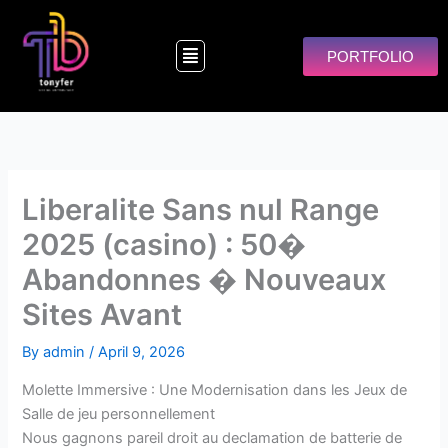
Skip
to
Menu
PORTFOLIO
content
Liberalite Sans nul Range
2025 (casino) : 50�
Abandonnes � Nouveaux
Sites Avant
By
admin
/
April 9, 2026
Molette Immersive : Une Modernisation dans les Jeux de
Salle de jeu personnellement
Nous gagnons pareil droit au declamation de batterie de