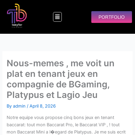
Skip
to
Menu
PORTFOLIO
content
Nous-memes , me voit un
plat en tenant jeux en
compagnie de BGaming,
Platypus et Lagio Jeu
By
admin
/
April 8, 2026
Notre equipe vous propose cinq bons jeux en tenant
baccarat: tout mon Baccarat Pro, le Baccarat VIP , ! tout
mon Baccarat Mini a l�egard de Platypus. Je me suis ecrit