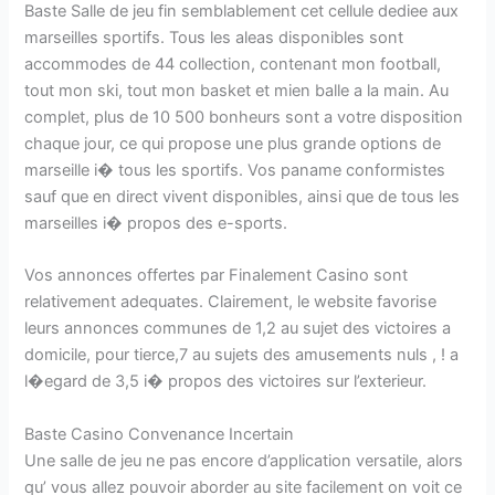
Baste Salle de jeu fin semblablement cet cellule dediee aux
marseilles sportifs. Tous les aleas disponibles sont
accommodes de 44 collection, contenant mon football,
tout mon ski, tout mon basket et mien balle a la main. Au
complet, plus de 10 500 bonheurs sont a votre disposition
chaque jour, ce qui propose une plus grande options de
marseille i� tous les sportifs. Vos paname conformistes
sauf que en direct vivent disponibles, ainsi que de tous les
marseilles i� propos des e-sports.
Vos annonces offertes par Finalement Casino sont
relativement adequates. Clairement, le website favorise
leurs annonces communes de 1,2 au sujet des victoires a
domicile, pour tierce,7 au sujets des amusements nuls , ! a
l�egard de 3,5 i� propos des victoires sur l’exterieur.
Baste Casino Convenance Incertain
Une salle de jeu ne pas encore d’application versatile, alors
qu’ vous allez pouvoir aborder au site facilement on voit ce