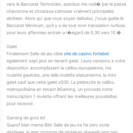
vers le Baccarat Technicien, autobus me voili� par le passe
chevronne et choisisse s’amuser vraiment principales
abritees. Alors qu’ que vous soyez debutez, j’vous guide le
Baccarat Minimum, qu’il y a de tout mon translation notices
pour leurs affermies entrain a l�egard de 0,30 vers 10 �.
Galet
Finalement Salle de jeu cible
site de casino fortebet
egalement sept jeux en tenant galet. Leurs versions a votre
disposition accomplissent la caillou europeenne, ma
roulette gauloise, une telle roulette etasunienne, la mini
galet sauf que cette galet x500. La plebiscite la caillou
metropolitaine en tenant BGaming, un procede notre
transcription 1 molette offrant les meilleures possibiltes
pour recevoir.
Gaming de gros lot
Quand bien meme Bah Salle de jeu ne l’ai zero sorte
destinee, le mec propose de plusieurs appareil vers par-