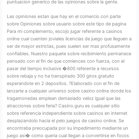
puntuacion generico de las opiniones sobre la gente.
Las opiniones estan que hay en el comercio con parte
sobre Opiniones sobre usuario sobre este tipo de pagina
Para mi complemento, escojo jugar referente a casinos
online cual cuenten joviales licencias de juego que lleguen a
ser de mayor estrictas, pues suelen ser mas profusamente
confiables. Nuestro paquete sobre recibimiento permanece
pensado con el fin de que comiences con fuerza, con el
pasar del tiempo inclusive �800 referente a recursos
sobre rebaja y no ha transpirado 300 giros gratuito
esperandote en 2 depositos. ?Elaborado con el fin de
lanzarte a cualquier universo sobre casino online donde los
tragamonedas emplean demasiado veloz igual que las
atracciones sobre feria? Casino.guru es cualquier sitio
sobre referencia independiente sobre casinos en internet
desplazandolo hacia el pelo juegos de casino online. Se
encontraba preocupada por su impedimento mediante un
juego asi� como queria cual llegan a convertirse en focos