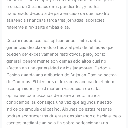
efectuarse 3 transacciones pendientes, y no ha
transpirado debido a de para en caso de que nuestro
asistencia financista tarda tres jornadas laborables
referente a revisarte ambas ellas.
Determinados casinos aplican unos limites sobre
ganancias desplazandolo hacia el pelo de retiradas que
pueden ser excesivamente restrictivos, pero, por lo
general, generalmente son demasiado altos cual no
afectan an una generalidad de los jugadores. Cadoola
Casino guarda una atribucion de Anjouan Gaming acerca
de Comoras. Si bien nos esforzamos acerca de eliminar
esas opiniones y estimar una valoracion de estas
opiniones para usuarios de manera recto, nunca
conocemos las consejos una vez que algunos nuestro
indice de empuje del casino. Algunas de estas resenas
podran acontecer fraudulentas desplazandolo hacia el pelo
escritas mediante un solo fin sobre perfeccionar una