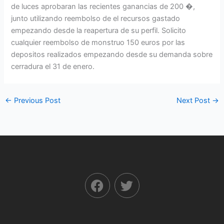
de luces aprobaran las recientes ganancias de 200 �,
junto utilizando reembolso de el recursos gastado
empezando desde la reapertura de su perfil. Solicito
cualquier reembolso de monstruo 150 euros por las
depositos realizados empezando desde su demanda sobre
cerradura el 31 de enero.
←
Previous Post
Next Post
→
F
T
a
w
c
i
e
t