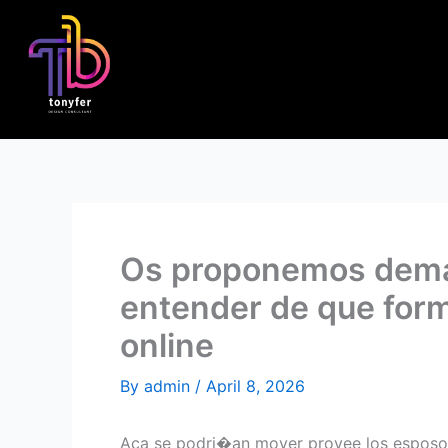
Skip
to
content
Os proponemos demas
entender de que forma
online
By
admin
/
April 8, 2026
Aca se podri�an mover provee los esposos c