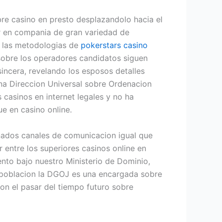
re casino en presto desplazandolo hacia el
r en compania de gran variedad de
e las metodologias de
pokerstars casino
sobre los operadores candidatos siguen
sincera, revelando los esposos detalles
Una Direccion Universal sobre Ordenacion
 casinos en internet legales y no ha
ue en casino online.
nados canales de comunicacion igual que
r entre los superiores casinos online en
nto bajo nuestro Ministerio de Dominio,
 Al poblacion la DGOJ es una encargada sobre
con el pasar del tiempo futuro sobre