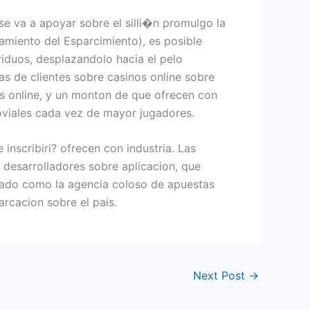
se va a apoyar sobre el silli�n promulgo la
miento del Esparcimiento), es posible
ividuos, desplazandolo hacia el pelo
as de clientes sobre casinos online sobre
s online, y un monton de que ofrecen con
 joviales cada vez de mayor jugadores.
inscribiri? ofrecen con industria. Las
desarrolladores sobre aplicacion, que
igado como la agencia coloso de apuestas
rcacion sobre el pais.
Next Post
→