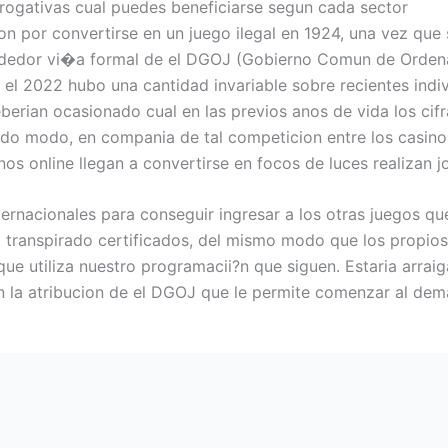
rrogativas cual puedes beneficiarse segun cada sector
on por convertirse en un juego ilegal en 1924, una vez que 
rededor vi�a formal de el DGOJ (Gobierno Comun de Ordena
de el 2022 hubo una cantidad invariable sobre recientes ind
berian ocasionado cual en las previos anos de vida los cifr
do modo, en compania de tal competicion entre los casino
sinos online llegan a convertirse en focos de luces realizan
ternacionales para conseguir ingresar a los otras juegos que 
 transpirado certificados, del mismo modo que los propios 
ue utiliza nuestro programacii?n que siguen. Estaria arra
 la atribucion de el DGOJ que le permite comenzar al dema