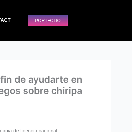
TACT
PORTFOLIO
in de ayudarte en
egos sobre chiripa
ania de licencia nacional