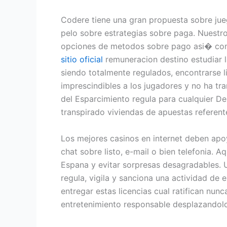
Codere tiene una gran propuesta sobre jue
pelo sobre estrategias sobre paga. Nuestr
opciones de metodos sobre pago asi� como 
sitio oficial
remuneracion destino estudiar l
siendo totalmente regulados, encontrarse l
imprescindibles a los jugadores y no ha tr
del Esparcimiento regula para cualquier De
transpirado viviendas de apuestas referente
Los mejores casinos en internet deben apo
chat sobre listo, e-mail o bien telefonia. A
Espana y evitar sorpresas desagradables. 
regula, vigila y sanciona una actividad de 
entregar estas licencias cual ratifican nun
entretenimiento responsable desplazandolo