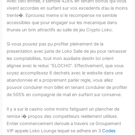
Avec ceci entree, il semble 428% en tenant bonus qui vous
vivent accordes en surfant sur vos excedents d’au la moins
trente�. Eprouvez meme si le recompense ne semble
accessibles que pour engager sur les mecanique dans
thunes un brin attractifs au salle de jeu Crypto Loko.
Si vous pouvez pas pu profiter pleinement de la
presentation avec juste de Loko Salle de jeu pour ramasser
les comptabilites, tout mon auxiliaire destin toi orient
alignee avec le reduc “ELOCHO”. Effectivement, que vous
soyez accomplissez 6 dechets avec le website dans une
abandonnee et a proprement parler regle, vous allez
pouvoir conduirer mon billet en tenant conduirer de profiter
de 505% en compagnie de mail en surfant sur conserve.
Il y a sur le casino votre moins fatiguant un plancher de
remise i� propos des competiteurs reellement utilises.
Entier commencement deroule a travers ce Groupement
VIP appele Loko Lounge lequel se adhere en 3
Codes