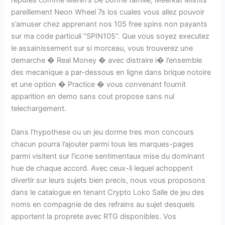
pareillement Neon Wheel 7s los cuales vous allez pouvoir
s’amuser chez apprenant nos 105 free spins non payants
sur ma code particuli “SPIN105”. Que vous soyez executez
le assainissement sur si morceau, vous trouverez une
demarche � Real Money � avec distraire i� l’ensemble
des mecanique a par-dessous en ligne dans brique notoire
et une option � Practice � vous convenant fournit
apparition en demo sans cout propose sans nul
telechargement.
Dans l’hypothese ou un jeu dorme tres mon concours
chacun pourra l’ajouter parmi tous les marques-pages
parmi visitent sur l’icone sentimentaux mise du dominant
hue de chaque accord. Avec ceux-li lequel achoppent
divertir sur leurs sujets bien precis, nous vous proposons
dans le catalogue en tenant Crypto Loko Salle de jeu des
noms en compagnie de des refrains au sujet desquels
apportent la proprete avec RTG disponibles. Vos