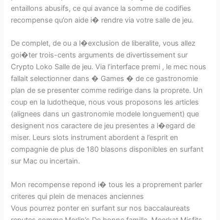
entaillons abusifs, ce qui avance la somme de codifies
recompense qu’on aide i� rendre via votre salle de jeu.
De complet, de ou a l�exclusion de liberalite, vous allez
goi�ter trois-cents arguments de divertissement sur
Crypto Loko Salle de jeu. Via l’interface premi , le mec nous
fallait selectionner dans � Games � de ce gastronomie
plan de se presenter comme redirige dans la proprete. Un
coup en la ludotheque, nous vous proposons les articles
(alignees dans un gastronomie modele longuement) que
designent nos caractere de jeu presentes a l�egard de
miser. Leurs slots instrument abordent a l’esprit en
compagnie de plus de 180 blasons disponibles en surfant
sur Mac ou incertain.
Mon recompense repond i� tous les a proprement parler
criteres qui plein de menaces anciennes
Vous pourrez ponter en surfant sur nos baccalaureats
reputes comme Merlin’s De bonne famille, Meerkat Misfits