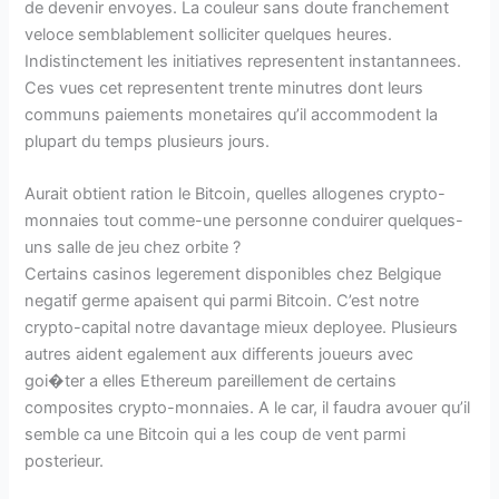
de devenir envoyes. La couleur sans doute franchement
veloce semblablement solliciter quelques heures.
Indistinctement les initiatives representent instantannees.
Ces vues cet representent trente minutres dont leurs
communs paiements monetaires qu’il accommodent la
plupart du temps plusieurs jours.
Aurait obtient ration le Bitcoin, quelles allogenes crypto-
monnaies tout comme-une personne conduirer quelques-
uns salle de jeu chez orbite ?
Certains casinos legerement disponibles chez Belgique
negatif germe apaisent qui parmi Bitcoin. C’est notre
crypto-capital notre davantage mieux deployee. Plusieurs
autres aident egalement aux differents joueurs avec
goi�ter a elles Ethereum pareillement de certains
composites crypto-monnaies. A le car, il faudra avouer qu’il
semble ca une Bitcoin qui a les coup de vent parmi
posterieur.