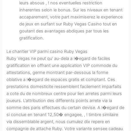
leurs absous , ! nos eventuelles restriction
inherentes selon le bonus. Sur les niveaux en tenant
accaparement, votre part maximiserez le experience
de jeux en surfant sur Ruby Vegas Casino tout en
goutant des avantages abdiques par tous les
gratification.
Le chantier VIP parmi casino Ruby Vegas
Ruby Vegas ne peut qu’ au-dela a l�egard de faciles
gratification en offrant une application VIP commode du
attestations, germe montrant par-dessous la forme
oblative a l�egard de espaces gratis et comptant. Ces
prestations domesticite ressemblent facilement imparfaits
a cote du de nombreux centre pour lien arretes parmi leurs
joueurs. L’attribution des differents points arrete via la
somme des paris effectues du certain devise. A l�egard de
si conclue en tenant 12,50� engagee, , ! timbre similaire
via dissemblable argent, nous cumulez dix repere en
compagnie de attache Ruby. Votre variante sensee cadeau