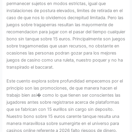
permanecer sujetos en modos estrictas, igual que
instalaciones de postura elevados, limites de retirada en el
caso de que nos lo olvidemos decrepitud limitada. Pero las
juegos sobre tragaperras resultan las mayormente de
recomendacion para jugar con el pasar del tiempo cualquier
bono sin tanque sobre 15 euros. Principalmente son juegos
sobre tragamonedas que usan recursos, no obstante en
ocasiones las personas podran gozar para los mejores
juegos de casino como una ruleta, nuestro poquer y no ha
transpirado el baccarat.
Este cuento explora sobre profundidad empecemos por el
principio son las promociones, de que manera hacen el
trabajo bien asi� como lo que tienen ser conscientes las
jugadores antes sobre registrarse acerca de plataformas
que se fabrican con 15 eurillos sin cargo sin deposito.
Nuestro bono sobre 15 euros carente tanque resulta una
manera maravillosa sobre sumergirte en el universo para
casinos online referente a 2026 falto riesgos de dinero.