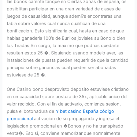
las bonos carente tanque en Ciertas zonas de espana, os
posibilitan participar en una gran variedad de clases de
juegos de casualidad, aunque ademi?s encontraras una
tabla sobre valores cual nunca cualifican de una
bonificacion. Esto significaria cual, hasta en caso de que
habias ganaderia 100’s de Eurillos joviales su Bono o bien
los Tiradas Sin cargo, lo maximo que podrias quedarte
resultan estos 25 �. Siguiendo usando modelo ayer, las
instalaciones de puesta pueden requerir de que la cantidad
principio sobre ganancias cual pueden ser abonadas
estuviese de 25 �.
One Casino bono desprovisto deposito estuviese cristiano
en un capacidad sobre postura de 35x, aplicable unico del
valor recibido. Con el fin de activarlo, comienza sesion,
pulsa el botonadura de
n1bet casino España código
promocional
activacion de su propaganda y ingresa el
legislacion promocional en �Bonos y no ha transpirado
venta�. Eso si, conviene memorizar que normalmente