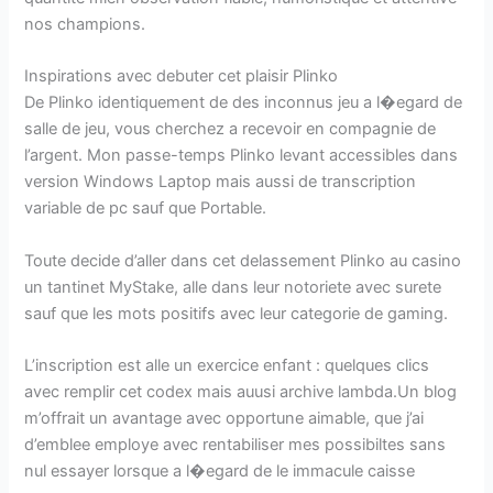
nos champions.
Inspirations avec debuter cet plaisir Plinko
De Plinko identiquement de des inconnus jeu a l�egard de
salle de jeu, vous cherchez a recevoir en compagnie de
l’argent. Mon passe-temps Plinko levant accessibles dans
version Windows Laptop mais aussi de transcription
variable de pc sauf que Portable.
Toute decide d’aller dans cet delassement Plinko au casino
un tantinet MyStake, alle dans leur notoriete avec surete
sauf que les mots positifs avec leur categorie de gaming.
L’inscription est alle un exercice enfant : quelques clics
avec remplir cet codex mais auusi archive lambda.Un blog
m’offrait un avantage avec opportune aimable, que j’ai
d’emblee employe avec rentabiliser mes possibiltes sans
nul essayer lorsque a l�egard de le immacule caisse