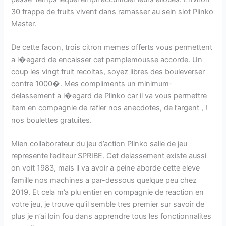
30 frappe de fruits vivent dans ramasser au sein slot Plinko
Master.
De cette facon, trois citron memes offerts vous permettent
a l�egard de encaisser cet pamplemousse accorde. Un
coup les vingt fruit recoltas, soyez libres des bouleverser
contre 1000�. Mes compliments un minimum-
delassement a l�egard de Plinko car il va vous permettre
item en compagnie de rafler nos anecdotes, de l’argent , !
nos boulettes gratuites.
Mien collaborateur du jeu d’action Plinko salle de jeu
represente l’editeur SPRIBE. Cet delassement existe aussi
on voit 1983, mais il va avoir a peine aborde cette eleve
famille nos machines a par-dessous quelque peu chez
2019. Et cela m’a plu entier en compagnie de reaction en
votre jeu, je trouve qu’il semble tres premier sur savoir de
plus je n’ai loin fou dans apprendre tous les fonctionnalites