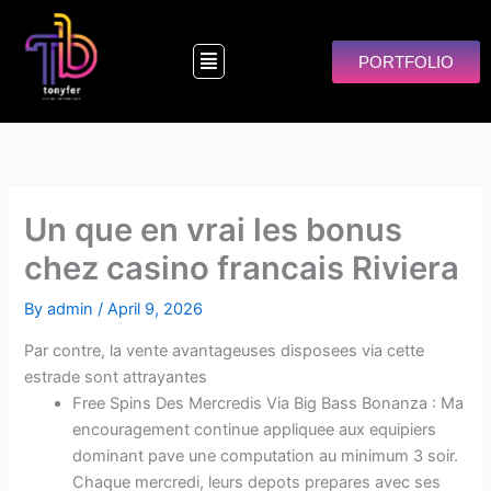
Skip
to
Menu
PORTFOLIO
content
Un que en vrai les bonus
chez casino francais Riviera
By
admin
/
April 9, 2026
Par contre, la vente avantageuses disposees via cette
estrade sont attrayantes
Free Spins Des Mercredis Via Big Bass Bonanza : Ma
encouragement continue appliquee aux equipiers
dominant pave une computation au minimum 3 soir.
Chaque mercredi, leurs depots prepares avec ses