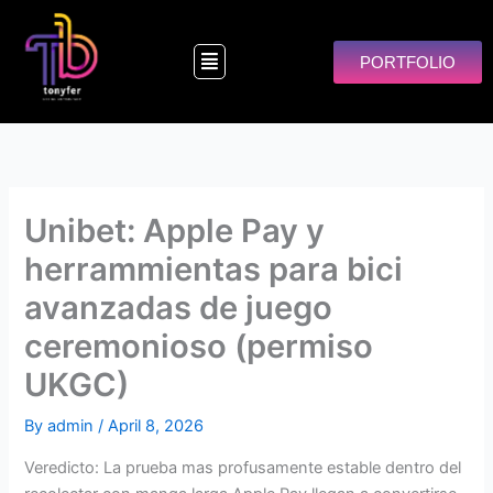
Skip
to
Menu
PORTFOLIO
content
Unibet: Apple Pay y
herrammientas para bici
avanzadas de juego
ceremonioso (permiso
UKGC)
By
admin
/
April 8, 2026
Veredicto: La prueba mas profusamente estable dentro del