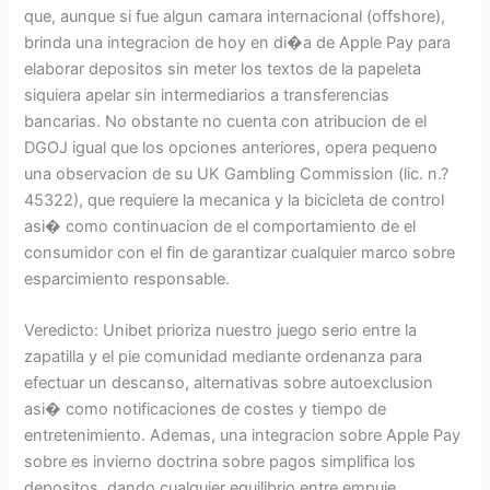
que, aunque si fue algun camara internacional (offshore),
brinda una integracion de hoy en di�a de Apple Pay para
elaborar depositos sin meter los textos de la papeleta
siquiera apelar sin intermediarios a transferencias
bancarias. No obstante no cuenta con atribucion de el
DGOJ igual que los opciones anteriores, opera pequeno
una observacion de su UK Gambling Commission (lic. n.?
45322), que requiere la mecanica y la bicicleta de control
asi� como continuacion de el comportamiento de el
consumidor con el fin de garantizar cualquier marco sobre
esparcimiento responsable.
Veredicto: Unibet prioriza nuestro juego serio entre la
zapatilla y el pie comunidad mediante ordenanza para
efectuar un descanso, alternativas sobre autoexclusion
asi� como notificaciones de costes y tiempo de
entretenimiento. Ademas, una integracion sobre Apple Pay
sobre es invierno doctrina sobre pagos simplifica los
depositos, dando cualquier equilibrio entre empuje