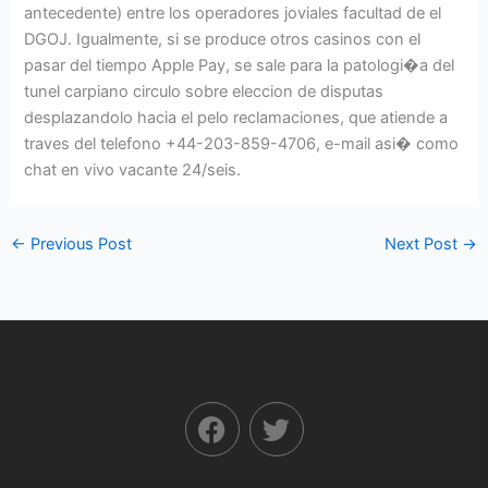
antecedente) entre los operadores joviales facultad de el
DGOJ. Igualmente, si se produce otros casinos con el
pasar del tiempo Apple Pay, se sale para la patologi�a del
tunel carpiano circulo sobre eleccion de disputas
desplazandolo hacia el pelo reclamaciones, que atiende a
traves del telefono +44-203-859-4706, e-mail asi� como
chat en vivo vacante 24/seis.
←
Previous Post
Next Post
→
F
T
a
w
c
i