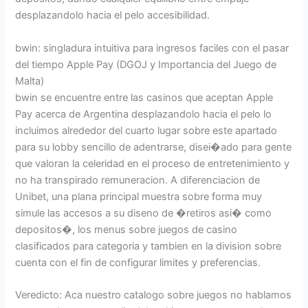
desplazandolo hacia el pelo accesibilidad.
bwin: singladura intuitiva para ingresos faciles con el pasar
del tiempo Apple Pay (DGOJ y Importancia del Juego de
Malta)
bwin se encuentre entre las casinos que aceptan Apple
Pay acerca de Argentina desplazandolo hacia el pelo lo
incluimos alrededor del cuarto lugar sobre este apartado
para su lobby sencillo de adentrarse, disei�ado para gente
que valoran la celeridad en el proceso de entretenimiento y
no ha transpirado remuneracion. A diferenciacion de
Unibet, una plana principal muestra sobre forma muy
simule las accesos a su diseno de �retiros asi� como
depositos�, los menus sobre juegos de casino
clasificados para categoria y tambien en la division sobre
cuenta con el fin de configurar limites y preferencias.
Veredicto: Aca nuestro catalogo sobre juegos no hablamos