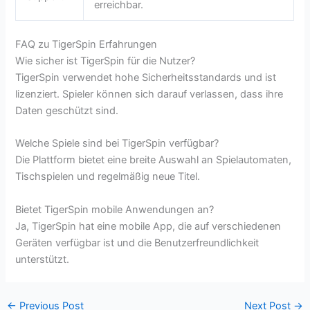
erreichbar.
FAQ zu TigerSpin Erfahrungen
Wie sicher ist TigerSpin für die Nutzer?
TigerSpin verwendet hohe Sicherheitsstandards und ist
lizenziert. Spieler können sich darauf verlassen, dass ihre
Daten geschützt sind.
Welche Spiele sind bei TigerSpin verfügbar?
Die Plattform bietet eine breite Auswahl an Spielautomaten,
Tischspielen und regelmäßig neue Titel.
Bietet TigerSpin mobile Anwendungen an?
Ja, TigerSpin hat eine mobile App, die auf verschiedenen
Geräten verfügbar ist und die Benutzerfreundlichkeit
unterstützt.
←
Previous Post
Next Post
→