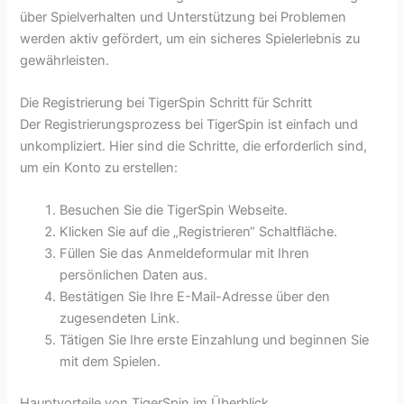
über Spielverhalten und Unterstützung bei Problemen
werden aktiv gefördert, um ein sicheres Spielerlebnis zu
gewährleisten.
Die Registrierung bei TigerSpin Schritt für Schritt
Der Registrierungsprozess bei TigerSpin ist einfach und
unkompliziert. Hier sind die Schritte, die erforderlich sind,
um ein Konto zu erstellen:
Besuchen Sie die TigerSpin Webseite.
Klicken Sie auf die „Registrieren“ Schaltfläche.
Füllen Sie das Anmeldeformular mit Ihren
persönlichen Daten aus.
Bestätigen Sie Ihre E-Mail-Adresse über den
zugesendeten Link.
Tätigen Sie Ihre erste Einzahlung und beginnen Sie
mit dem Spielen.
Hauptvorteile von TigerSpin im Überblick