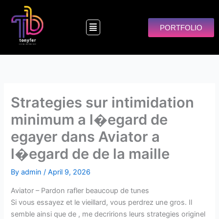
Skip
to
Menu
PORTFOLIO
content
Strategies sur intimidation
minimum a l�egard de
egayer dans Aviator a
l�egard de de la maille
By
admin
/
April 9, 2026
Aviator – Pardon rafler beaucoup de tunes
Si vous essayez et le vieillard, vous perdrez une gros. Il
semble ainsi que de , me decririons leurs strategies originel