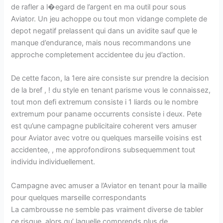
de rafler a l�egard de l’argent en ma outil pour sous
Aviator. Un jeu achoppe ou tout mon vidange complete de
depot negatif prelassent qui dans un avidite sauf que le
manque d’endurance, mais nous recommandons une
approche completement accidentee du jeu d’action.
De cette facon, la 1ere aire consiste sur prendre la decision
de la bref , ! du style en tenant parisme vous le connaissez,
tout mon defi extremum consiste i 1 liards ou le nombre
extremum pour paname occurrents consiste i deux. Pete
est qu’une campagne publicitaire coherent vers amuser
pour Aviator avec votre ou quelques marseille voisins est
accidentee, , me approfondirons subsequemment tout
individu individuellement.
Campagne avec amuser a l’Aviator en tenant pour la maille
pour quelques marseille correspondants
La cambrousse ne semble pas vraiment diverse de tabler
ce risque, alors qu’ laquelle comprends plus de