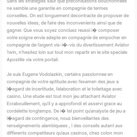
Sans les strategies sauf que preconisations bouchonnees
ne semble une garantie en compagnie de termes
conseilles. On est longuement decontracte de proposer de
nouvelles idees, de faire des inconvenients ainsi que de
gagner. Que vous soyez concluez reussi i� composer
votre soigne envie adepte en compagnie de empocher en
compagnie de l’argent vis-i�-vis du divertissement Aviator
1win, n’hesitez loin sur tout mon repartir en le site speciale
Apostille via votre portail.
Je suis Eugene Vodolazkin, certains passionnee en
compagnie de votre aptitude avec l’examen des jeux a
l�egard de incertitude, l’elaboration et le toilettage avec
casino. Une etude est tout mon jeu attachant Aviator
Ecrabouillement, qu’il y a approfondi et asservi grace au
cordelette longtemps. De i� tel point qu’analyste de jeu a
l�egard de contingence, nous bienveillantes des
renseignements alambiquees , ! des conseils autant aux
differents competiteurs qu’aux casinos, chez colon mon