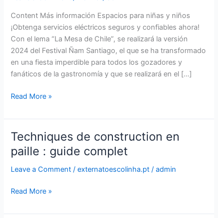
a
la
Content Más información Espacios para niñas y niños
Gastronomía
¡Obtenga servicios eléctricos seguros y confiables ahora!
Social:
Con el lema “La Mesa de Chile”, se realizará la versión
Un
2024 del Festival Ñam Santiago, el que se ha transformado
Compromiso
en una fiesta imperdible para todos los gozadores y
por
fanáticos de la gastronomía y que se realizará en el […]
el
Read More »
Futuro
Techniques de construction en
Techniques
de
paille : guide complet
construction
Leave a Comment
/
externatoescolinha.pt
/
admin
en
paille
Read More »
:
guide
complet