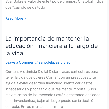
Spa. Sobre el valor de este tipo de premios, Cristóbal indica
que “cuando se da todo
Read More »
La importancia de mantener la
La
importancia
educación financiera a lo largo de
de
la vida
mantener
la
Leave a Comment
/
sanodelucas.cl
/
admin
educación
Content Alquimista Digital Dictar clases particulares para
financiera
tener la vida que quieres Contar con un presupuesto te
a
ayuda a evitar desorden financiero, identificar gastos
lo
innecesarios y priorizar lo que realmente importa. Si los
largo
movimientos de los mercados están generando ansiedad
de
en el inversionista, bajar el riesgo puede ser la decisión
la
correcta. En los mercados siempre
vida