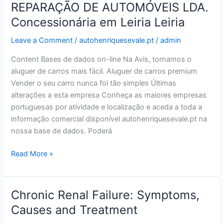
REPARAÇÃO DE AUTOMÓVEIS LDA.
AUTO
Concessionária em Leiria Leiria
HENRIQUES
&
Leave a Comment
/
autohenriquesevale.pt
/
admin
VALE-
COMÉRC
Content Bases de dados on-line Na Avis, tornamos o
E
aluguer de carros mais fácil. Aluguer de carros premium
REPARAÇÃO
Vender o seu carro nunca foi tão simples Últimas
DE
alterações a esta empresa Conheça as maiores empresas
AUTOMÓVEIS
portuguesas por atividade e localização e aceda a toda a
LDA.
informação comercial disponível autohenriquesevale.pt na
Concessionária
nossa base de dados. Poderá
em
Read More »
Leiria
Leiria
Chronic Renal Failure: Symptoms,
Chronic
Renal
Causes and Treatment
Failure: