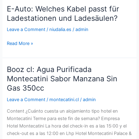
E-Auto: Welches Kabel passt für
E-
Auto:
Ladestationen und Ladesäulen?
Welches
Leave a Comment
/
niudalia.es
/
admin
Kabel
passt
Read More »
für
Ladestationen
und
Ladesäulen?
Booz cl: Agua Purificada
Booz
cl:
Montecatini Sabor Manzana Sin
Agua
Gas 350cc
Purificada
Montecatini
Leave a Comment
/
montecatini.cl
/
admin
Sabor
Content ¿Cuánto cuesta un alojamiento tipo hotel en
Manzana
Montecatini Terme para este fin de semana? Empresa
Sin
Hotel Montecatini La hora del check-in es a las 15:00 y el
Gas
check-out es a las 12:00 en Lhp Hotel Montecatini Palace &
350cc