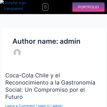
Skip
Menu
PORTFOLIO
to
content
Author name: admin
Coca-Cola Chile y el
Coca-
Cola
Reconocimiento a la Gastronomía
Chile
Social: Un Compromiso por el
y
Futuro
el
Reconocimiento
Leave a Comment
/
niam.cl
/
admin