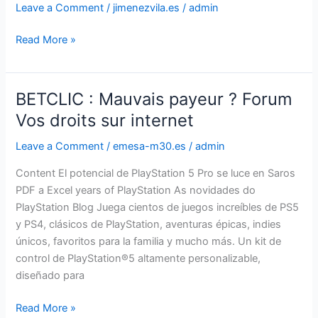
Leave a Comment
/
jimenezvila.es
/
admin
Symptoms,
Causes
Read More »
and
Treatment
BETCLIC : Mauvais payeur ? Forum
BETCLIC
:
Vos droits sur internet
Mauvais
Leave a Comment
/
emesa-m30.es
/
admin
payeur
?
Content El potencial de PlayStation 5 Pro se luce en Saros
Forum
PDF a Excel years of PlayStation As novidades do
Vos
PlayStation Blog Juega cientos de juegos increíbles de PS5
droits
y PS4, clásicos de PlayStation, aventuras épicas, indies
sur
únicos, favoritos para la familia y mucho más. Un kit de
internet
control de PlayStation®5 altamente personalizable,
diseñado para
Read More »