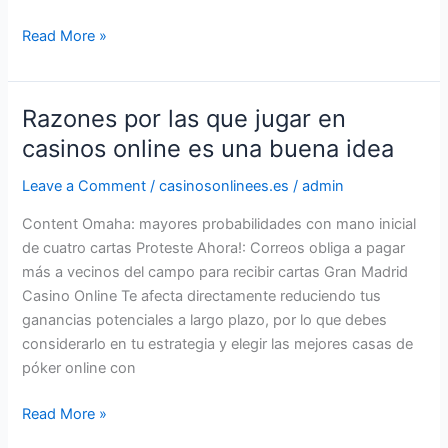
Read More »
Razones por las que jugar en
Razones
por
casinos online es una buena idea
las
Leave a Comment
/
casinosonlinees.es
/
admin
que
jugar
Content Omaha: mayores probabilidades con mano inicial
en
de cuatro cartas Proteste Ahora!: Correos obliga a pagar
casinos
más a vecinos del campo para recibir cartas Gran Madrid
online
Casino Online Te afecta directamente reduciendo tus
es
ganancias potenciales a largo plazo, por lo que debes
una
considerarlo en tu estrategia y elegir las mejores casas de
buena
póker online con
idea
Read More »