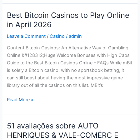
Best Bitcoin Casinos to Play Online
Best
Bitcoin
in April 2026
Casinos
Leave a Comment
/
Casino
/
admin
to
Play
Content Bitcoin Casinos: An Alternative Way of Gambling
Online
Online &#128312;Huge Welcome Bonuses with High Caps
in
Guide to the Best Bitcoin Casinos Online – FAQs While mBit
April
is solely a Bitcoin casino, with no sportsbook betting, it
2026
can still boast about having the most impressive game
library out of all the casinos on this list. MBit’s
Read More »
51 avaliações sobre AUTO
51
avaliações
HENRIQUES & VALE-COMÉRC E
sobre