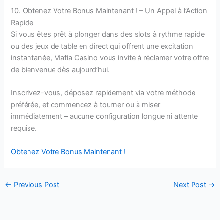
10. Obtenez Votre Bonus Maintenant ! – Un Appel à l’Action
Rapide
Si vous êtes prêt à plonger dans des slots à rythme rapide
ou des jeux de table en direct qui offrent une excitation
instantanée, Mafia Casino vous invite à réclamer votre offre
de bienvenue dès aujourd’hui.
Inscrivez-vous, déposez rapidement via votre méthode
préférée, et commencez à tourner ou à miser
immédiatement – aucune configuration longue ni attente
requise.
Obtenez Votre Bonus Maintenant !
←
Previous Post
Next Post
→