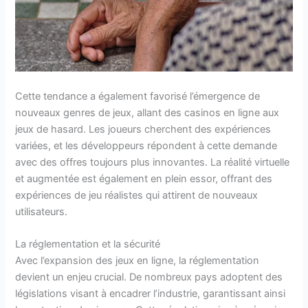
Cette tendance a également favorisé l’émergence de
nouveaux genres de jeux, allant des casinos en ligne aux
jeux de hasard. Les joueurs cherchent des expériences
variées, et les développeurs répondent à cette demande
avec des offres toujours plus innovantes. La réalité virtuelle
et augmentée est également en plein essor, offrant des
expériences de jeu réalistes qui attirent de nouveaux
utilisateurs.
La réglementation et la sécurité
Avec l’expansion des jeux en ligne, la réglementation
devient un enjeu crucial. De nombreux pays adoptent des
législations visant à encadrer l’industrie, garantissant ainsi