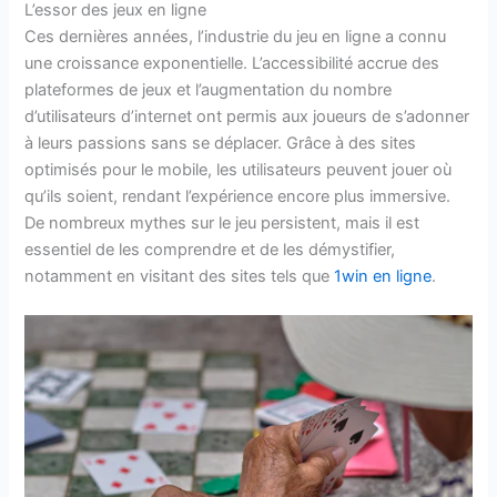
L’essor des jeux en ligne
Ces dernières années, l’industrie du jeu en ligne a connu
une croissance exponentielle. L’accessibilité accrue des
plateformes de jeux et l’augmentation du nombre
d’utilisateurs d’internet ont permis aux joueurs de s’adonner
à leurs passions sans se déplacer. Grâce à des sites
optimisés pour le mobile, les utilisateurs peuvent jouer où
qu’ils soient, rendant l’expérience encore plus immersive.
De nombreux mythes sur le jeu persistent, mais il est
essentiel de les comprendre et de les démystifier,
notamment en visitant des sites tels que
1win en ligne
.